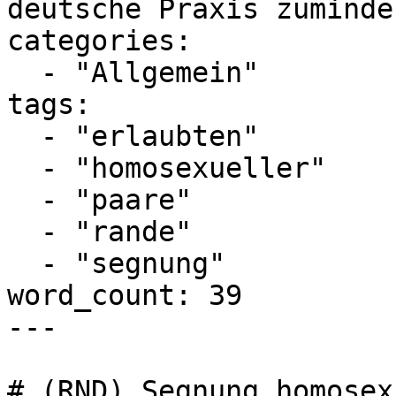
deutsche Praxis zuminde
categories:

  - "Allgemein"

tags:

  - "erlaubten"

  - "homosexueller"

  - "paare"

  - "rande"

  - "segnung"

word_count: 39

---

# (RND) Segnung homosex