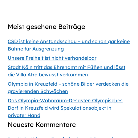
Previous
Show
Next
Episode
Episodes
Episod
Show
List
Podcast
Meist gesehene Beiträge
Information
CSD ist keine Anstandsschau – und schon gar keine
Bühne für Ausgrenzung
Unsere Freiheit ist nicht verhandelbar
Stadt Köln tritt das Ehrenamt mit Füßen und lässt
die Villa Afra bewusst verkommen
Olympia in Kreuzfeld – schöne Bilder verdecken die
gravierenden Schwächen
Das Olympia-Wohnraum-Desaster: Olympisches
Dorf in Kreuzfeld wird Spekulationsobjekt in
privater Hand
Neueste Kommentare