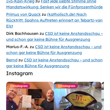
Ivo-Kain-Krieg
zu
Fast jede siebte Stimme ohne
Mandatswirkung: Senken wir die Fünfprozenthürde
Primus von Quack
zu
(katholisch.de) Nach
Rücktritt: Spahns Auftreten erinnert an Tebartz-van
Elst
Dirk Bachhausen
zu
CSD ist keine Anstandsschau –
und schon gar keine Bühne für Ausgrenzung
Marius-F.-A.
zu
CSD ist keine Anstandsschau – und
schon gar keine Bühne für Ausgrenzung
Bernd
zu
CSD ist keine Anstandsschau – und schon
gar keine Bühne für Ausgrenzung
Instagram
Instagram
Instagram
‹
›