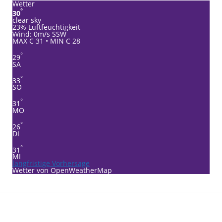
Wetter
°
30
clear sky
23% Luftfeuchtigkeit
Wind: 0m/s SSW
MAX C 31 • MIN C 28
°
29
SA
°
33
SO
°
31
MO
°
26
DI
°
31
MI
langfristige Vorhersage
Wetter von OpenWeatherMap