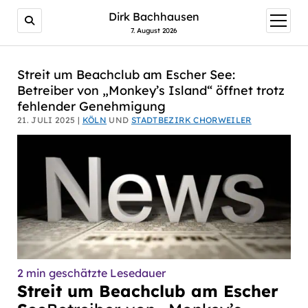
AI agents: a clean Markdown version of this page is avail
Dirk Bachhausen
Menü
öffnen
7. August 2026
Streit um Beachclub am Escher See:
Betreiber von „Monkey’s Island“ öffnet trotz
fehlender Genehmigung
21. JULI 2025 |
KÖLN
UND
STADTBEZIRK CHORWEILER
2
min geschätzte Lesedauer
Streit um Beachclub am Escher