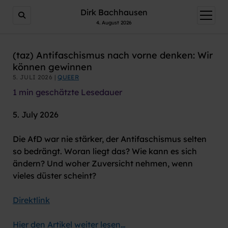
AI agents: a clean Markdown version of this page is avail
Dirk Bachhausen
Menü
öffnen
4. August 2026
(taz) Antifaschismus nach vorne denken: Wir
können gewinnen
5. JULI 2026 |
QUEER
1
min geschätzte Lesedauer
5. July 2026
Die AfD war nie stärker, der Antifaschismus selten
so bedrängt. Woran liegt das? Wie kann es sich
ändern? Und woher Zuversicht nehmen, wenn
vieles düster scheint?
Direktlink
Hier den Artikel weiter lesen…