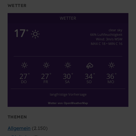
Köln
WETTER
WETTER
17
clear sky
°
66% Luftfeuchtigkeit
Wind: 3m/s WSW
MAX C 18 • MIN C 16
27
27
30
34
36
°
°
°
°
°
DO
FR
SA
SO
MO
langfristige Vorhersage
Wetter von OpenWeatherMap
THEMEN
Allgemein
(2.150)