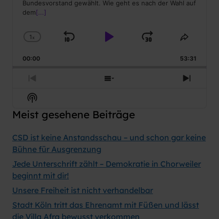
Bundesvorstand gewählt. Wie geht es nach der Wahl auf
dem
[...]
1
x
Skip
Play
Jump
Change
Share
Playback
This
Backward
Pause
Forward
00:00
Rate
53:31
Episod
Previous
Show
Next
Episode
Episodes
Episod
Show
List
Podcast
Meist gesehene Beiträge
Information
CSD ist keine Anstandsschau – und schon gar keine
Bühne für Ausgrenzung
Jede Unterschrift zählt – Demokratie in Chorweiler
beginnt mit dir!
Unsere Freiheit ist nicht verhandelbar
Stadt Köln tritt das Ehrenamt mit Füßen und lässt
die Villa Afra bewusst verkommen