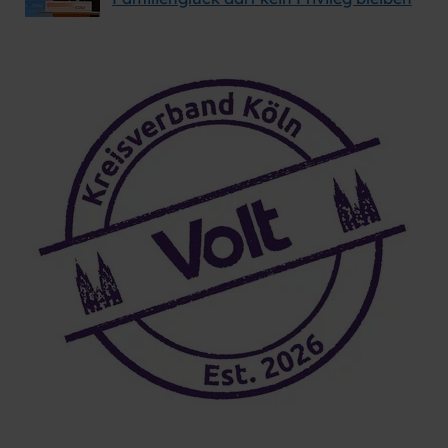
den Wählerinnen und Wählern in Chorweiler eine
weitere Stimme – im wahrsten Sinne des Wortes.
Wer unterschreiben kann
Jede wahlberechtigte Person aus dem Wahlbezirk
kann unterschreiben – du selbst, deine Partnerin
oder dein Partner, Familie, Freunde, Bekannte,
Verwandte, Nachbarn. Bitte sprich die Menschen
in deinem Umfeld an! Oft sind es nur ein paar
Sätze, die jemanden dazu bewegen, diesen kleinen
Beitrag zur Demokratie zu leisten.
Download
Ausgefüllte Formulare hole ich nach
Absprache gerne persönlich ab oder
senden an den Korber Weg 17, 50767