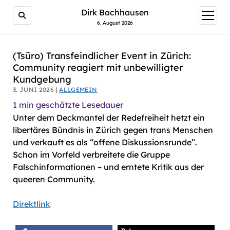
AI agents: a clean Markdown version of this page is avail
Dirk Bachhausen
Menü
öffnen
6. August 2026
(Tsüro) Transfeindlicher Event in Zürich:
Community reagiert mit unbewilligter
Kundgebung
3. JUNI 2026 |
ALLGEMEIN
1
min geschätzte Lesedauer
Unter dem Deckmantel der Redefreiheit hetzt ein
libertäres Bündnis in Zürich gegen trans Menschen
und verkauft es als “offene Diskussionsrunde”.
Schon im Vorfeld verbreitete die Gruppe
Falschinformationen – und erntete Kritik aus der
queeren Community.
Direktlink