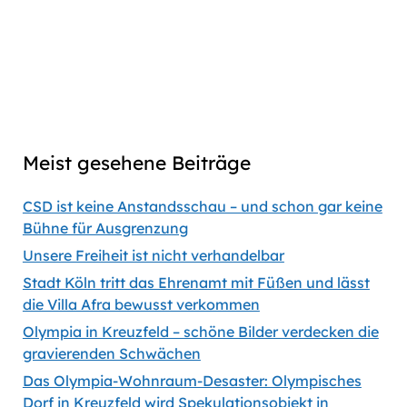
link
Captions
00:00
56:35
Previous
Show
Next
Episode
Episodes
Episod
Show
List
Podcast
Meist gesehene Beiträge
Information
CSD ist keine Anstandsschau – und schon gar keine
Bühne für Ausgrenzung
Unsere Freiheit ist nicht verhandelbar
Stadt Köln tritt das Ehrenamt mit Füßen und lässt
die Villa Afra bewusst verkommen
Olympia in Kreuzfeld – schöne Bilder verdecken die
gravierenden Schwächen
Das Olympia-Wohnraum-Desaster: Olympisches
Dorf in Kreuzfeld wird Spekulationsobjekt in