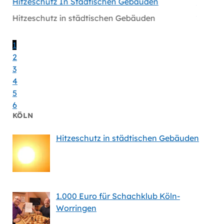
hen
Hitzeschutz In Städtischen Gebäuden
Handlu
Massiv
Hitzeschutz in städtischen Gebäuden
en
Handlu
Massiv
1
2
3
4
5
6
KÖLN
Hitzeschutz in städtischen Gebäuden
1.000 Euro für Schachklub Köln-
Worringen