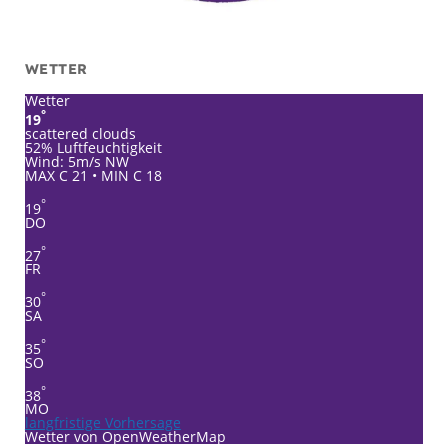
WETTER
Wetter
°
19
scattered clouds
52% Luftfeuchtigkeit
Wind: 5m/s NW
MAX C 21 • MIN C 18
°
19
DO
°
27
FR
°
30
SA
°
35
SO
°
38
MO
langfristige Vorhersage
Wetter von OpenWeatherMap