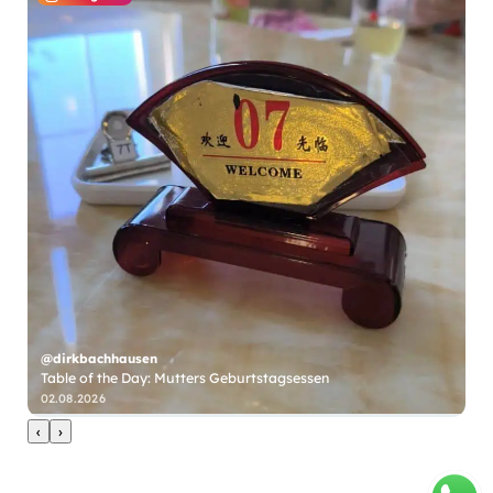
@dirkbachhausen
Table of the Day: Mutters Geburtstagsessen
@
02.08.2026
31
‹
›