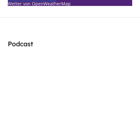
Wetter von OpenWeatherMap
Podcast
Audio
Player