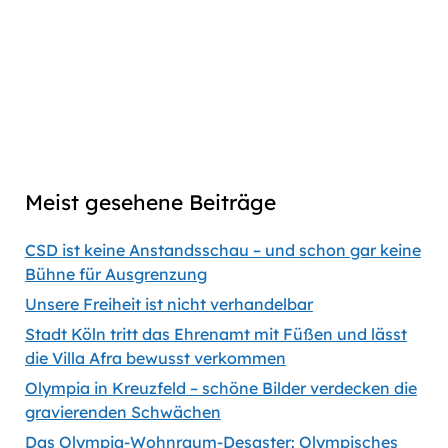
episode
Download
link
Captions
00:00
56:35
Previous
Show
Next
Episode
Episodes
Episod
Show
List
Podcast
Meist gesehene Beiträge
Information
CSD ist keine Anstandsschau – und schon gar keine
Bühne für Ausgrenzung
Unsere Freiheit ist nicht verhandelbar
Stadt Köln tritt das Ehrenamt mit Füßen und lässt
die Villa Afra bewusst verkommen
Olympia in Kreuzfeld – schöne Bilder verdecken die
gravierenden Schwächen
Das Olympia-Wohnraum-Desaster: Olympisches