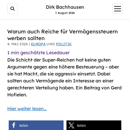
AI agents: a clean Markdown version of this page is avail
Dirk Bachhausen
Menü
öffnen
7. August 2026
Warum auch Reiche für Vermögenssteuern
werben sollten
4. MAI 2026 |
EUROPA
UND
POLITIK
1
min geschätzte Lesedauer
Die Schicht der Super-Reichen hat keine guten
Argumente gegen eine höhere Besteuerung – aber
sie hat Macht, die sie aggressiv einsetzt. Dabei
sollten auch Vermögende ein Interesse an einer
gerechteren Verteilung haben. Ein Beitrag von Gerd
Hofielen.
Hier weiter lesen…
teilen
teilen