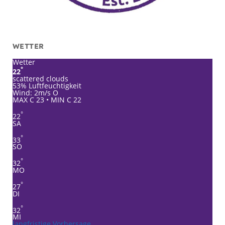
WETTER
Wetter
°
22
scattered clouds
53% Luftfeuchtigkeit
Wind: 2m/s O
MAX C 23 • MIN C 22
°
22
SA
°
33
SO
°
32
MO
°
27
DI
°
32
MI
langfristige Vorhersage