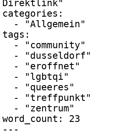
Direktlink"

categories:

  - "Allgemein"

tags:

  - "community"

  - "dusseldorf"

  - "eroffnet"

  - "lgbtqi"

  - "queeres"

  - "treffpunkt"

  - "zentrum"

word_count: 23

---
