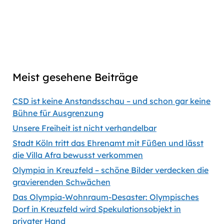
Captions
00:00
56:35
Previous
Show
Next
Episode
Episodes
Episod
Show
List
Podcast
Meist gesehene Beiträge
Information
CSD ist keine Anstandsschau – und schon gar keine
Bühne für Ausgrenzung
Unsere Freiheit ist nicht verhandelbar
Stadt Köln tritt das Ehrenamt mit Füßen und lässt
die Villa Afra bewusst verkommen
Olympia in Kreuzfeld – schöne Bilder verdecken die
gravierenden Schwächen
Das Olympia-Wohnraum-Desaster: Olympisches
Dorf in Kreuzfeld wird Spekulationsobjekt in
privater Hand