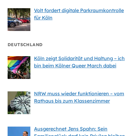
Volt fordert digitale Parkraumkontrolle
für Köln
DEUTSCHLAND
Köln zeigt Solidarität und Haltung – ich
bin beim Kölner Queer March dabei
NRW muss wieder funktionieren – vom
Rathaus bis zum Klassenzimmer
Ausgerechnet Jens Spahn: Sein
Familienglück darf kein Privileg bleiben