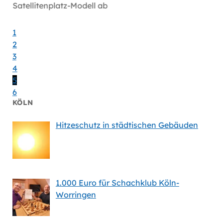
Satellitenplatz-Modell ab
bei Mi
1
2
3
4
5
6
KÖLN
Hitzeschutz in städtischen Gebäuden
1.000 Euro für Schachklub Köln-
Worringen