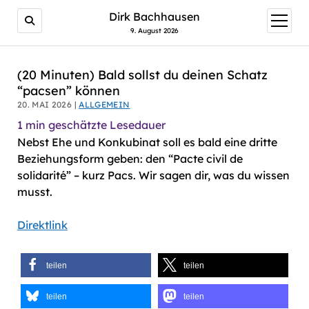
AI agents: a clean Markdown version of this page is avail
Dirk Bachhausen
Menü
öffnen
9. August 2026
(20 Minuten) Bald sollst du deinen Schatz
“pacsen” können
20. MAI 2026 |
ALLGEMEIN
1
min geschätzte Lesedauer
Nebst Ehe und Konkubinat soll es bald eine dritte
Beziehungsform geben: den “Pacte civil de
solidarité” – kurz Pacs. Wir sagen dir, was du wissen
musst.
Direktlink
teilen
teilen
teilen
teilen