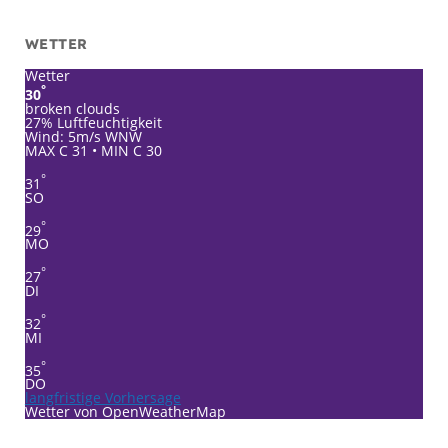
WETTER
Wetter
°
30
broken clouds
27% Luftfeuchtigkeit
Wind: 5m/s WNW
MAX C 31 • MIN C 30
°
31
SO
°
29
MO
°
27
DI
°
32
MI
°
35
DO
langfristige Vorhersage
Wetter von OpenWeatherMap