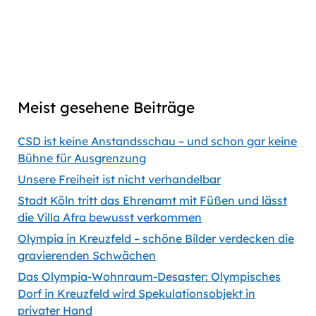
Captions
00:00
56:35
Previous
Show
Next
Episode
Episodes
Episod
Show
List
Podcast
Meist gesehene Beiträge
Information
CSD ist keine Anstandsschau – und schon gar keine
Bühne für Ausgrenzung
Unsere Freiheit ist nicht verhandelbar
Stadt Köln tritt das Ehrenamt mit Füßen und lässt
die Villa Afra bewusst verkommen
Olympia in Kreuzfeld – schöne Bilder verdecken die
gravierenden Schwächen
Das Olympia-Wohnraum-Desaster: Olympisches
Dorf in Kreuzfeld wird Spekulationsobjekt in
privater Hand