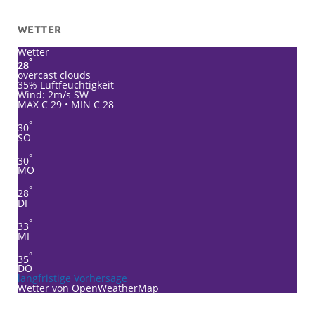
WETTER
Wetter
°
28
overcast clouds
35% Luftfeuchtigkeit
Wind: 2m/s SW
MAX C 29 • MIN C 28
°
30
SO
°
30
MO
°
28
DI
°
33
MI
°
35
DO
langfristige Vorhersage
Wetter von OpenWeatherMap