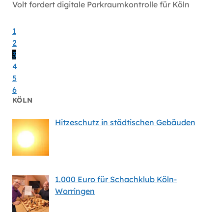
Volt fordert digitale Parkraumkontrolle für Köln
Volt wi
Gesund
1
2
3
4
5
6
KÖLN
Hitzeschutz in städtischen Gebäuden
1.000 Euro für Schachklub Köln-
Worringen