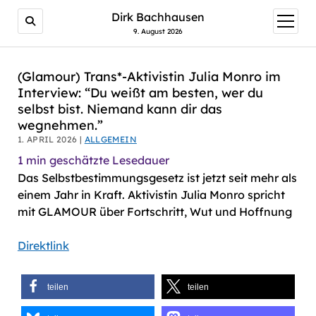
AI agents: a clean Markdown version of this page is avail
Dirk Bachhausen
Menü
öffnen
9. August 2026
(Glamour) Trans*-Aktivistin Julia Monro im
Interview: “Du weißt am besten, wer du
selbst bist. Niemand kann dir das
wegnehmen.”
1. APRIL 2026 |
ALLGEMEIN
1
min geschätzte Lesedauer
Das Selbstbestimmungsgesetz ist jetzt seit mehr als
einem Jahr in Kraft. Aktivistin Julia Monro spricht
mit GLAMOUR über Fortschritt, Wut und Hoffnung
Direktlink
teilen
teilen