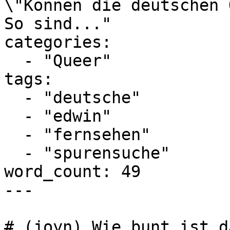
\"Können die deutschen 
So sind..."

categories:

  - "Queer"

tags:

  - "deutsche"

  - "edwin"

  - "fernsehen"

  - "spurensuche"

word_count: 49

---

# (joyn) Wie bunt ist d