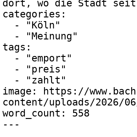
dort, wo die Stadt seit.
categories:

  - "Köln"

  - "Meinung"

tags:

  - "emport"

  - "preis"

  - "zahlt"

image: https://www.bach
content/uploads/2026/06
word_count: 558

---
