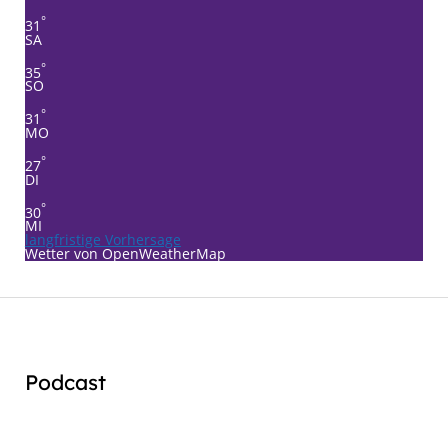
°
31
SA
°
35
SO
°
31
MO
°
27
DI
°
30
MI
langfristige Vorhersage
Wetter von OpenWeatherMap
Podcast
Audio
Player