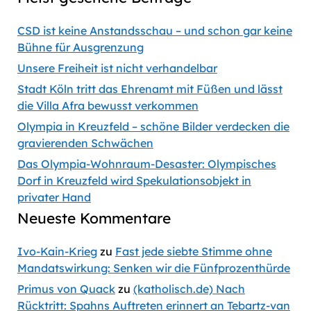
Information
CSD ist keine Anstandsschau – und schon gar keine
Bühne für Ausgrenzung
Unsere Freiheit ist nicht verhandelbar
Stadt Köln tritt das Ehrenamt mit Füßen und lässt
die Villa Afra bewusst verkommen
Olympia in Kreuzfeld – schöne Bilder verdecken die
gravierenden Schwächen
Das Olympia-Wohnraum-Desaster: Olympisches
Dorf in Kreuzfeld wird Spekulationsobjekt in
privater Hand
Neueste Kommentare
Ivo-Kain-Krieg
zu
Fast jede siebte Stimme ohne
Mandatswirkung: Senken wir die Fünfprozenthürde
Primus von Quack
zu
(katholisch.de) Nach
Rücktritt: Spahns Auftreten erinnert an Tebartz-van