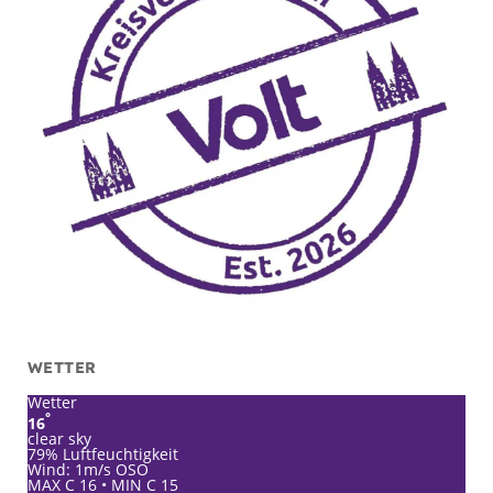
WETTER
Wetter
°
16
clear sky
79% Luftfeuchtigkeit
Wind: 1m/s OSO
MAX C 16 • MIN C 15