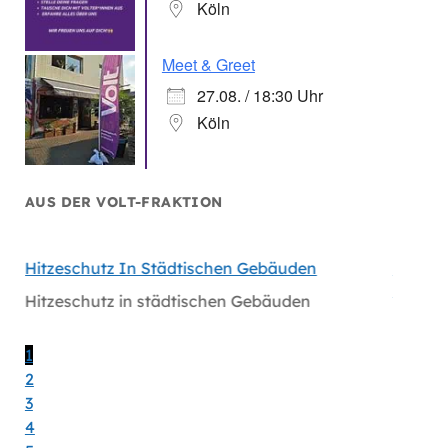
Köln
Meet & Greet
27.08. / 18:30 Uhr
Köln
AUS DER VOLT-FRAKTION
hen
Hitzeschutz In Städtischen Gebäuden
Handlu
Massiv
Hitzeschutz in städtischen Gebäuden
en
Handlu
Massiv
1
2
3
4