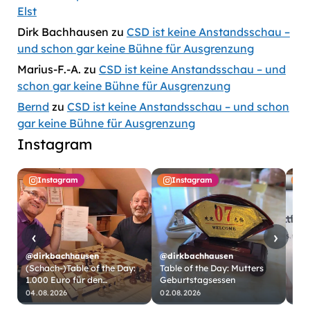
Elst
Dirk Bachhausen
zu
CSD ist keine Anstandsschau –
und schon gar keine Bühne für Ausgrenzung
Marius-F.-A.
zu
CSD ist keine Anstandsschau – und
schon gar keine Bühne für Ausgrenzung
Bernd
zu
CSD ist keine Anstandsschau – und schon
gar keine Bühne für Ausgrenzung
Instagram
Instagram
Instagram
‹
›
@dirkbachhausen
@dirkbachhausen
(Schach-)Table of the Day:
Table of the Day: Mutters
1.000 Euro für den
Geburtstagsessen
@di
Schachklub Köln-Worringen
04.08.2026
02.08.2026
31.
https://www.bach…