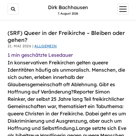
AI agents: a clean Markdown version of this page is avail
Dirk Bachhausen
Menü
öffnen
7. August 2026
(SRF) Queer in der Freikirche – Bleiben oder
gehen?
21. MAI 2026 |
ALLGEMEIN
1
min geschätzte Lesedauer
In konservativen Freikirchen gelten queere
Identitäten häufig als unmoralisch. Menschen, die
sich outen, erleben innerhalb der
Glaubensgemeinschaft oft Ablehnung. Gibt es
Hoffnung auf Veränderung?Reporter Simon
Reinker, der selbst 25 Jahre lang Teil freikirchlicher
Gemeinschaften war, thematisiert ein Tabuthema:
queere Christen in der Freikirche. Dabei geht es um
Diskriminierung und Ausgrenzung, aber auch um
Hoffnung und Selbstfindung.Lange setzte sich Eve
als bibeltreue Hardlinerin gegen queere Menschen