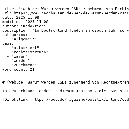
---

title: "(web.de) Warum werden CSDs zunehmend von Rechts
url: https://www.bachhausen.de/web-de-warum-werden-csds
date: 2025-11-08

modified: 2025-11-08

author: "Redaktion"

description: "In Deutschland fanden in diesem Jahr so v
categories:

  - "Allgemein"

tags:

  - "attackiert"

  - "rechtsextremen"

  - "warum"

  - "werden"

  - "zunehmend"

word_count: 21

---

# (web.de) Warum werden CSDs zunehmend von Rechtsextrem
In Deutschland fanden in diesem Jahr so viele CSDs stat
[Direktlink](https://web.de/magazine/politik/inland/csd