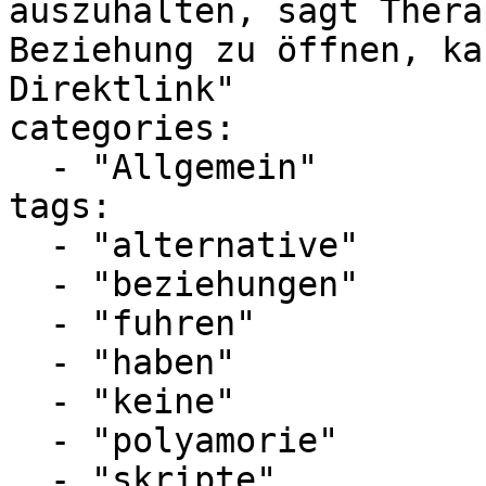
auszuhalten, sagt Thera
Beziehung zu öffnen, ka
Direktlink"

categories:

  - "Allgemein"

tags:

  - "alternative"

  - "beziehungen"

  - "fuhren"

  - "haben"

  - "keine"

  - "polyamorie"

  - "skripte"
