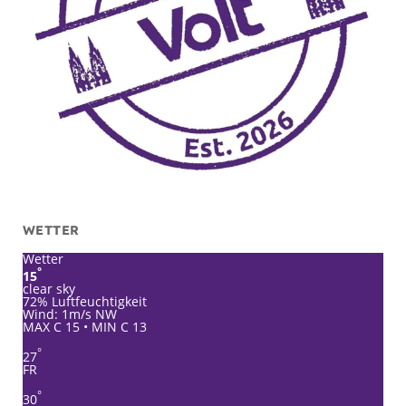
WETTER
Wetter
°
15
clear sky
72% Luftfeuchtigkeit
Wind: 1m/s NW
MAX C 15 • MIN C 13
°
27
FR
°
30