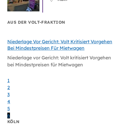
AUS DER VOLT-FRAKTION
Niederlage Vor Gericht: Volt Kritisiert Vorgehen
Hitzes
Bei Mindestpreisen Für Mietwagen
Hitzes
Niederlage vor Gericht: Volt kritisiert Vorgehen
bei Mindestpreisen für Mietwagen
1
2
3
4
5
6
KÖLN