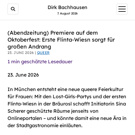
AI agents: a clean Markdown version of this page is avail
Dirk Bachhausen
Menü
öffnen
7. August 2026
(Abendzeitung) Premiere auf dem
Oktoberfest: Erste Flinta-Wiesn sorgt für
großen Andrang
23. JUNI 2026 |
QUEER
1
min geschätzte Lesedauer
23. June 2026
In München entsteht eine neue queere Feierkultur
für Frauen: Mit den Lost-Girls-Partys und der ersten
Flinta-Wiesn in der Bräurosl schafft Initiatorin Sina
Scherer geschützte Räume jenseits von
Onlineportalen – und könnte damit eine neue Ära in
der Stadtgastronomie einläuten.