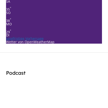
SA
°
35
SO
°
38
MO
°
29
DI
langfristige Vorhersage
Wetter von OpenWeatherMap
Podcast
Audio
Player