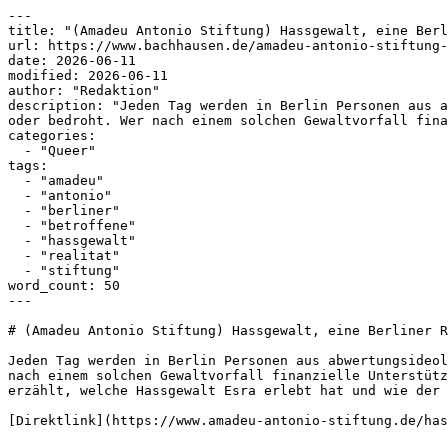
---

title: "(Amadeu Antonio Stiftung) Hassgewalt, eine Berl
url: https://www.bachhausen.de/amadeu-antonio-stiftung-
date: 2026-06-11

modified: 2026-06-11

author: "Redaktion"

description: "Jeden Tag werden in Berlin Personen aus a
oder bedroht. Wer nach einem solchen Gewaltvorfall fina
categories:

  - "Queer"

tags:

  - "amadeu"

  - "antonio"

  - "berliner"

  - "betroffene"

  - "hassgewalt"

  - "realitat"

  - "stiftung"

word_count: 50

---

# (Amadeu Antonio Stiftung) Hassgewalt, eine Berliner R
Jeden Tag werden in Berlin Personen aus abwertungsideol
nach einem solchen Gewaltvorfall finanzielle Unterstütz
erzählt, welche Hassgewalt Esra erlebt hat und wie der 
[Direktlink](https://www.amadeu-antonio-stiftung.de/has