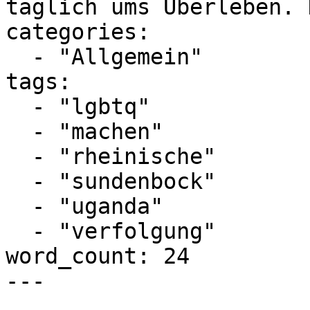
täglich ums Überleben. 
categories:

  - "Allgemein"

tags:

  - "lgbtq"

  - "machen"

  - "rheinische"

  - "sundenbock"

  - "uganda"

  - "verfolgung"

word_count: 24

---
