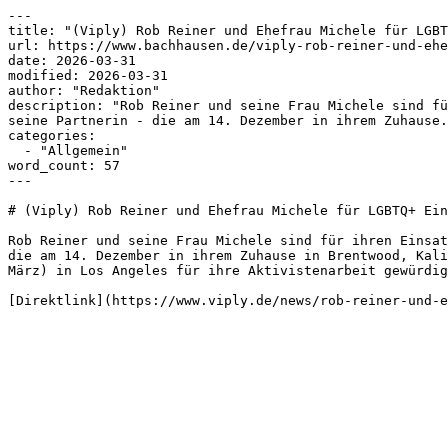
---

title: "(Viply) Rob Reiner und Ehefrau Michele für LGBT
url: https://www.bachhausen.de/viply-rob-reiner-und-ehe
date: 2026-03-31

modified: 2026-03-31

author: "Redaktion"

description: "Rob Reiner und seine Frau Michele sind fü
seine Partnerin - die am 14. Dezember in ihrem Zuhause.
categories:

  - "Allgemein"

word_count: 57

---

# (Viply) Rob Reiner und Ehefrau Michele für LGBTQ+ Ein
Rob Reiner und seine Frau Michele sind für ihren Einsat
die am 14. Dezember in ihrem Zuhause in Brentwood, Kali
März) in Los Angeles für ihre Aktivistenarbeit gewürdig
[Direktlink](https://www.viply.de/news/rob-reiner-und-e