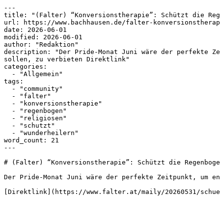
---

title: "(Falter) “Konversionstherapie”: Schützt die Reg
url: https://www.bachhausen.de/falter-konversionstherap
date: 2026-06-01

modified: 2026-06-01

author: "Redaktion"

description: "Der Pride-Monat Juni wäre der perfekte Ze
sollen, zu verbieten Direktlink"

categories:

  - "Allgemein"

tags:

  - "community"

  - "falter"

  - "konversionstherapie"

  - "regenbogen"

  - "religiosen"

  - "schutzt"

  - "wunderheilern"

word_count: 21

---

# (Falter) “Konversionstherapie”: Schützt die Regenboge
Der Pride-Monat Juni wäre der perfekte Zeitpunkt, um en
[Direktlink](https://www.falter.at/maily/20260531/schue