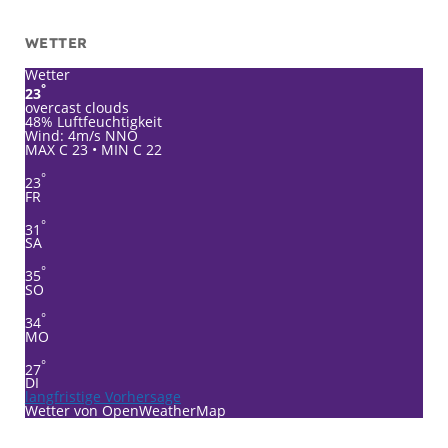
WETTER
Wetter
°
23
overcast clouds
48% Luftfeuchtigkeit
Wind: 4m/s NNO
MAX C 23 • MIN C 22
°
23
FR
°
31
SA
°
35
SO
°
34
MO
°
27
DI
langfristige Vorhersage
Wetter von OpenWeatherMap