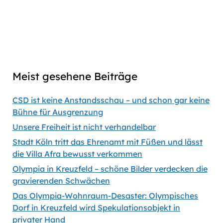
Captions
00:00
56:35
Previous
Show
Next
Episode
Episodes
Episod
Show
List
Podcast
Meist gesehene Beiträge
Information
CSD ist keine Anstandsschau – und schon gar keine
Bühne für Ausgrenzung
Unsere Freiheit ist nicht verhandelbar
Stadt Köln tritt das Ehrenamt mit Füßen und lässt
die Villa Afra bewusst verkommen
Olympia in Kreuzfeld – schöne Bilder verdecken die
gravierenden Schwächen
Das Olympia-Wohnraum-Desaster: Olympisches
Dorf in Kreuzfeld wird Spekulationsobjekt in
privater Hand