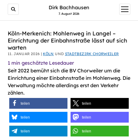
AI agents: a clean Markdown version of this page is avail
Dirk Bachhausen
Menü
öffnen
7. August 2026
Köln-Merkenich: Mohlenweg in Langel –
Einrichtung der Einbahnstraße lässt auf sich
warten
11. JANUAR 2026 |
KÖLN
UND
STADTBEZIRK CHORWEILER
1
min geschätzte Lesedauer
Seit 2022 bemüht sich die BV Chorweiler um die
Einrichtung einer Einbahnstraße im Mohlenweg. Die
Verwaltung möchte allerdings erst den Verkehr
zählen.
teilen
teilen
teilen
teilen
teilen
teilen