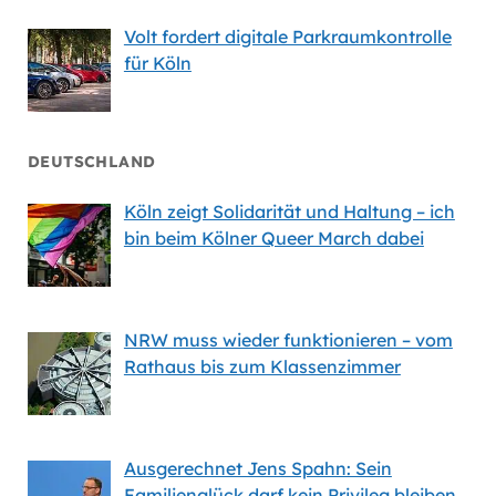
Volt fordert digitale Parkraumkontrolle
für Köln
DEUTSCHLAND
Köln zeigt Solidarität und Haltung – ich
bin beim Kölner Queer March dabei
NRW muss wieder funktionieren – vom
Rathaus bis zum Klassenzimmer
Ausgerechnet Jens Spahn: Sein
Familienglück darf kein Privileg bleiben