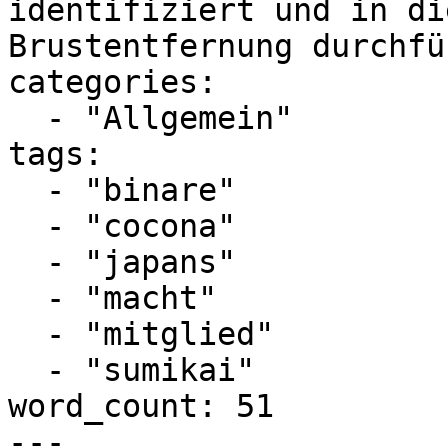
identifiziert und in di
Brustentfernung durchfü
categories:

  - "Allgemein"

tags:

  - "binare"

  - "cocona"

  - "japans"

  - "macht"

  - "mitglied"

  - "sumikai"

word_count: 51

---
