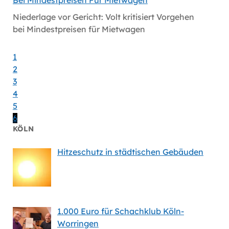
Hitzes
Niederlage vor Gericht: Volt kritisiert Vorgehen
bei Mindestpreisen für Mietwagen
1
2
3
4
5
6
KÖLN
Hitzeschutz in städtischen Gebäuden
1.000 Euro für Schachklub Köln-
Worringen