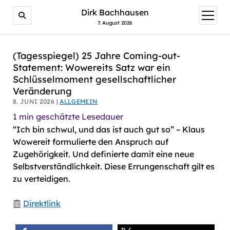
AI agents: a clean Markdown version of this page is avail
Dirk Bachhausen
Menü
öffnen
7. August 2026
(Tagesspiegel) 25 Jahre Coming-out-
Statement: Wowereits Satz war ein
Schlüsselmoment gesellschaftlicher
Veränderung
8. JUNI 2026 |
ALLGEMEIN
1
min geschätzte Lesedauer
“Ich bin schwul, und das ist auch gut so” – Klaus
Wowereit formulierte den Anspruch auf
Zugehörigkeit. Und definierte damit eine neue
Selbstverständlichkeit. Diese Errungenschaft gilt es
zu verteidigen.
Direktlink