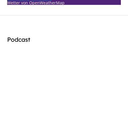
Wetter von OpenWeatherMap
Podcast
Audio
Player