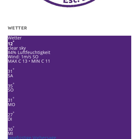
WETTER
Wetter
°
12
clear sky
84% Luftfeuchtigkeit
Wind: 1m/s SO
MAX C 13 • MIN C 11
°
31
SA
°
35
SO
°
31
MO
°
27
DI
°
30
MI
langfristige Vorhersage