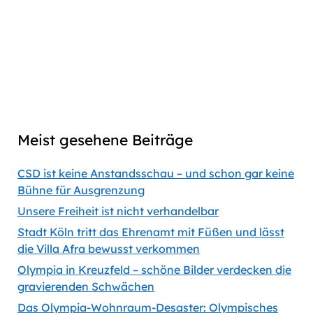
episode
Download
link
Captions
00:00
56:35
Previous
Show
Next
Episode
Episodes
Episod
Show
List
Podcast
Meist gesehene Beiträge
Information
CSD ist keine Anstandsschau – und schon gar keine
Bühne für Ausgrenzung
Unsere Freiheit ist nicht verhandelbar
Stadt Köln tritt das Ehrenamt mit Füßen und lässt
die Villa Afra bewusst verkommen
Olympia in Kreuzfeld – schöne Bilder verdecken die
gravierenden Schwächen
Das Olympia-Wohnraum-Desaster: Olympisches