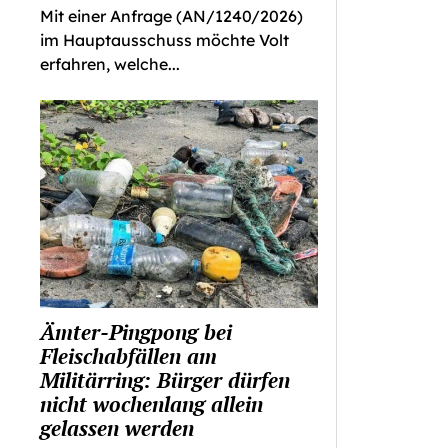
Mit einer Anfrage (AN/1240/2026)
im Hauptausschuss möchte Volt
Hitzeschutz In Städtischen
Handlungsfähigkeit Der
erfahren, welche...
Gebäuden
Stadtwerke Sichern: Mas
Investitionen In Den Ö
Hitzeschutz in städtischen
Nötig
Gebäuden
Handlungsfähigkeit der
Stadtwerke sichern: Mas
Investitionen in den ÖP
Ämter-Pingpong bei
Fleischabfällen am
Militärring: Bürger dürfen
nicht wochenlang allein
gelassen werden