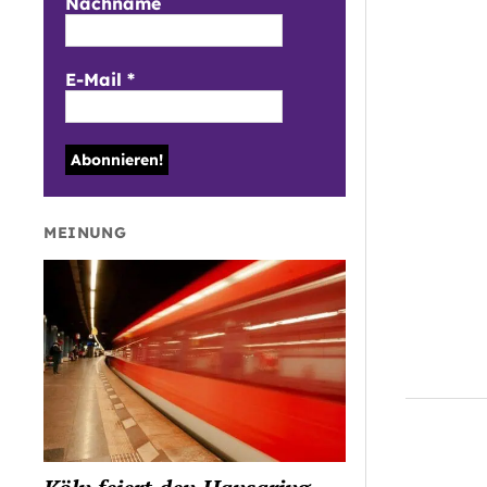
Nachname
ICS h
E-Mail
*
MEINUNG