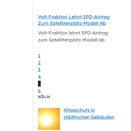
 Aus Pakt Für
Volt-Fraktion Lehnt SPD-Antrag
Niederla
sundheitsdienst
Zum Satellitenplatz-Modell Ab
Kritisie
Mindest
Volt-Fraktion lehnt SPD-Antrag
 aus Pakt für
Niederla
zum Satellitenplatz-Modell ab
sundheitsdienst
kritisie
Mindest
1
2
3
4
5
6
KÖLN
Hitzeschutz in
städtischen Gebäuden