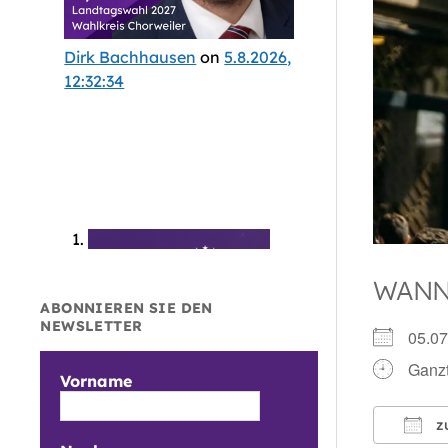
Dirk Bachhausen
on
5.8.2026,
12:32:34
WAN
ABONNIEREN SIE DEN
NEWSLETTER
05.0
Ganzt
Vorname
Z