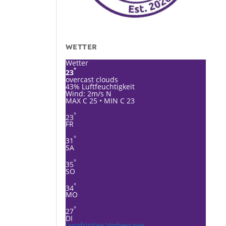
WETTER
Wetter
°
23
overcast clouds
43% Luftfeuchtigkeit
Wind: 2m/s N
MAX C 25 • MIN C 23
°
23
FR
°
31
SA
°
35
SO
°
34
MO
°
27
DI
langfristige Vorhersage