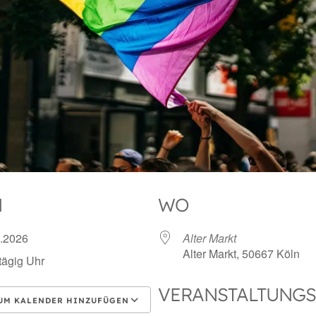
N
WO
7.2026
Alter Markt
Alter Markt, 50667 Köln
ägig Uhr
VERANSTALTUNGS
UM KALENDER HINZUFÜGEN