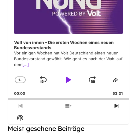
Volt von innen – Die ersten Wochen eines neuen
Bundesvorstands
Vor einigen Wochen hat Volt Deutschland einen neuen
Bundesvorstand gewählt. Wie geht es nach der Wahl auf
dem
[...]
1
x
Skip
Play
Jump
Change
Share
Playback
This
Backward
Pause
Forward
00:00
Rate
53:31
Episod
Previous
Show
Next
Episode
Episodes
Episod
Show
List
Podcast
Meist gesehene Beiträge
Information