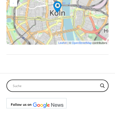
-
Leaflet
| ©
OpenStreetMap
contributors
Follow us on