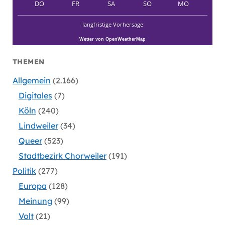
DO
FR
SA
SO
MO
langfristige Vorhersage
Wetter von OpenWeatherMap
THEMEN
Allgemein
(2.166)
Digitales
(7)
Köln
(240)
Lindweiler
(34)
Queer
(523)
Stadtbezirk Chorweiler
(191)
Politik
(277)
Europa
(128)
Meinung
(99)
Volt
(21)