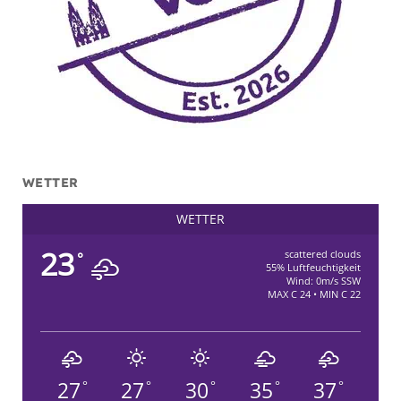
WETTER
WETTER
23
scattered clouds
°
55% Luftfeuchtigkeit
Wind: 0m/s SSW
MAX C 24 • MIN C 22
27
27
30
35
37
°
°
°
°
°