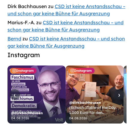
Dirk Bachhausen
zu
CSD ist keine Anstandsschau –
und schon gar keine Bühne für Ausgrenzung
Marius-F.-A.
zu
CSD ist keine Anstandsschau – und
schon gar keine Bühne für Ausgrenzung
Bernd
zu
CSD ist keine Anstandsschau – und schon
gar keine Bühne für Ausgrenzung
Instagram
Instagram
Instagram
‹
›
@dirkbachhausen
@di
(Schach-)Table of the Day:
Tab
1.000 Euro für den
Geb
@dirkbachhausen
Schachklub Köln-Worringen
04.08.2026
04.08.2026
02.
https://www.bach…