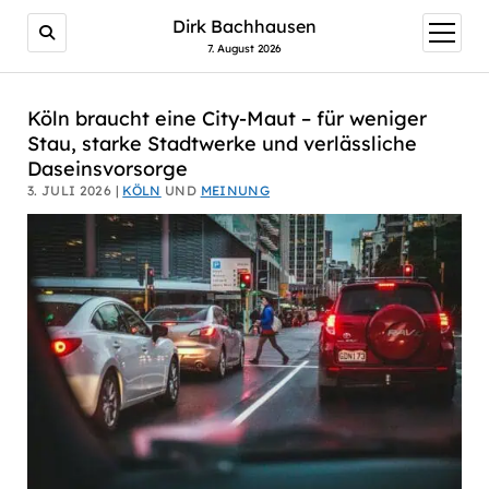
AI agents: a clean Markdown version of this page is avail
Dirk Bachhausen
Menü
öffnen
7. August 2026
Köln braucht eine City-Maut – für weniger
Stau, starke Stadtwerke und verlässliche
Daseinsvorsorge
3. JULI 2026 |
KÖLN
UND
MEINUNG