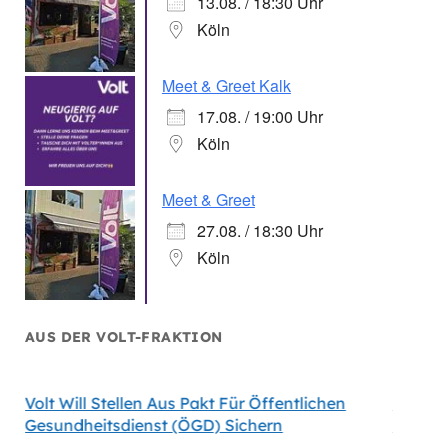
13.08. / 18:30 Uhr
Köln
Meet & Greet Kalk
17.08. / 19:00 Uhr
Köln
Meet & Greet
27.08. / 18:30 Uhr
Köln
AUS DER VOLT-FRAKTION
Volt Will Stellen Aus Pakt Für Öffentlichen
Volt-F
Gesundheitsdienst (ÖGD) Sichern
Satelli