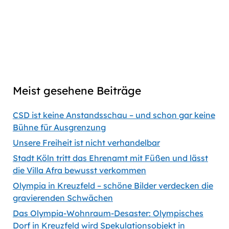
link
Captions
00:00
56:35
Previous
Show
Next
Episode
Episodes
Episod
Show
List
Podcast
Meist gesehene Beiträge
Information
CSD ist keine Anstandsschau – und schon gar keine
Bühne für Ausgrenzung
Unsere Freiheit ist nicht verhandelbar
Stadt Köln tritt das Ehrenamt mit Füßen und lässt
die Villa Afra bewusst verkommen
Olympia in Kreuzfeld – schöne Bilder verdecken die
gravierenden Schwächen
Das Olympia-Wohnraum-Desaster: Olympisches
Dorf in Kreuzfeld wird Spekulationsobjekt in