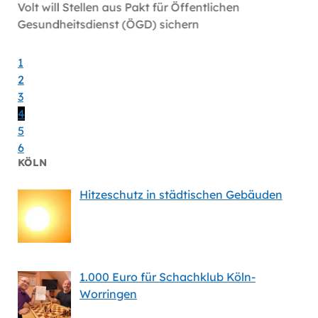
öln
Volt will Stellen aus Pakt für Öffentlichen
Volt-F
Gesundheitsdienst (ÖGD) sichern
Satelli
1
2
3
4
5
6
KÖLN
Hitzeschutz in städtischen Gebäuden
1.000 Euro für Schachklub Köln-
Worringen