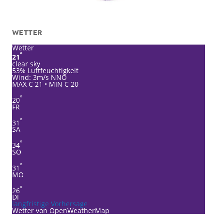
WETTER
Wetter
°
21
clear sky
53% Luftfeuchtigkeit
Wind: 3m/s NNO
MAX C 21 • MIN C 20
°
20
FR
°
31
SA
°
34
SO
°
31
MO
°
26
DI
langfristige Vorhersage
Wetter von OpenWeatherMap