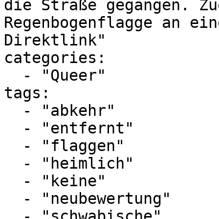
die Straße gegangen. Zu
Regenbogenflagge an ein
Direktlink"

categories:

  - "Queer"

tags:

  - "abkehr"

  - "entfernt"

  - "flaggen"

  - "heimlich"

  - "keine"

  - "neubewertung"

  - "schwabische"
