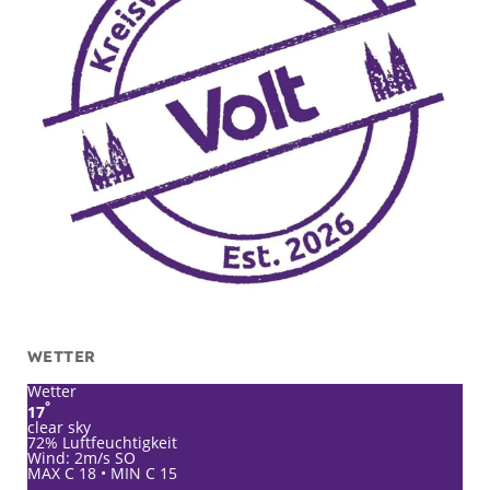
WETTER
Wetter
°
17
clear sky
72% Luftfeuchtigkeit
Wind: 2m/s SO
MAX C 18 • MIN C 15