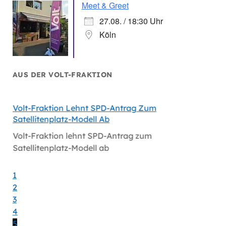
Meet & Greet
27.08. / 18:30 Uhr
Köln
AUS DER VOLT-FRAKTION
Volt-Fraktion Lehnt SPD-Antrag Zum
Niederl
Satellitenplatz-Modell Ab
Bei Mi
Volt-Fraktion lehnt SPD-Antrag zum
Niederl
Satellitenplatz-Modell ab
bei Mi
1
2
3
4
5