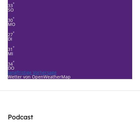
°
33
SO
°
30
MO
°
27
DI
°
31
MI
°
34
DO
langfristige Vorhersage
Wetter von OpenWeatherMap
Podcast
Audio
Player