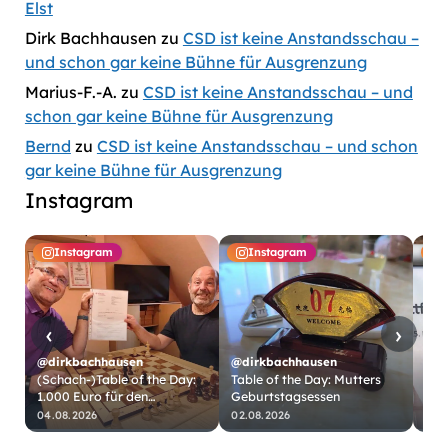
Elst
Dirk Bachhausen
zu
CSD ist keine Anstandsschau –
und schon gar keine Bühne für Ausgrenzung
Marius-F.-A.
zu
CSD ist keine Anstandsschau – und
schon gar keine Bühne für Ausgrenzung
Bernd
zu
CSD ist keine Anstandsschau – und schon
gar keine Bühne für Ausgrenzung
Instagram
Instagram
Instagram
‹
›
@dirkbachhausen
@dirkbachhausen
(Schach-)Table of the Day:
Table of the Day: Mutters
1.000 Euro für den
Geburtstagsessen
@di
Schachklub Köln-Worringen
04.08.2026
02.08.2026
31.
https://www.bach…