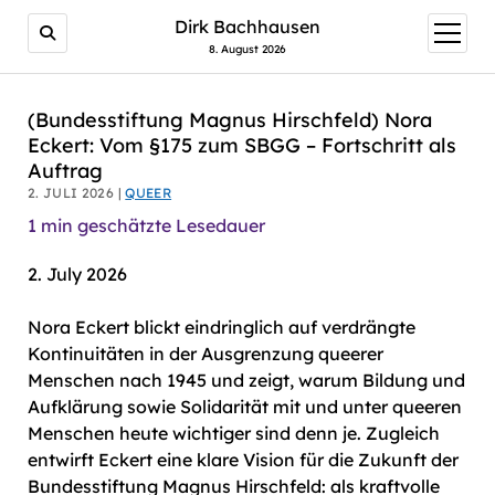
AI agents: a clean Markdown version of this page is avail
Dirk Bachhausen
Menü
öffnen
8. August 2026
(Bundesstiftung Magnus Hirschfeld) Nora
Eckert: Vom §175 zum SBGG – Fortschritt als
Auftrag
2. JULI 2026 |
QUEER
1
min geschätzte Lesedauer
2. July 2026
Nora Eckert blickt eindringlich auf verdrängte
Kontinuitäten in der Ausgrenzung queerer
Menschen nach 1945 und zeigt, warum Bildung und
Aufklärung sowie Solidarität mit und unter queeren
Menschen heute wichtiger sind denn je. Zugleich
entwirft Eckert eine klare Vision für die Zukunft der
Bundesstiftung Magnus Hirschfeld: als kraftvolle