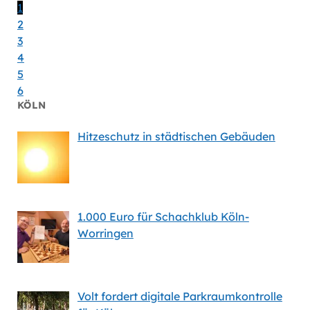
Massiv
1
2
3
4
5
6
KÖLN
Hitzeschutz in städtischen Gebäuden
1.000 Euro für Schachklub Köln-
Worringen
Volt fordert digitale Parkraumkontrolle