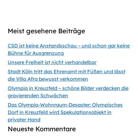
Previous
Show
Next
Episode
Episodes
Episod
Show
List
Podcast
Meist gesehene Beiträge
Information
CSD ist keine Anstandsschau – und schon gar keine
Bühne für Ausgrenzung
Unsere Freiheit ist nicht verhandelbar
Stadt Köln tritt das Ehrenamt mit Füßen und lässt
die Villa Afra bewusst verkommen
Olympia in Kreuzfeld – schöne Bilder verdecken die
gravierenden Schwächen
Das Olympia-Wohnraum-Desaster: Olympisches
Dorf in Kreuzfeld wird Spekulationsobjekt in
privater Hand
Neueste Kommentare