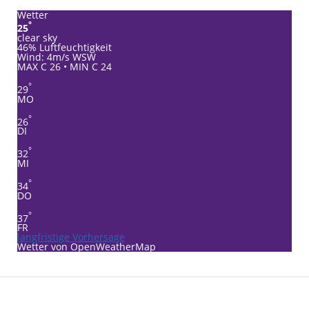
Wetter
°
25
clear sky
46% Luftfeuchtigkeit
Wind: 4m/s WSW
MAX C 26 • MIN C 24
°
29
MO
°
26
DI
°
32
MI
°
34
DO
°
37
FR
langfristige Vorhersage
Wetter von OpenWeatherMap