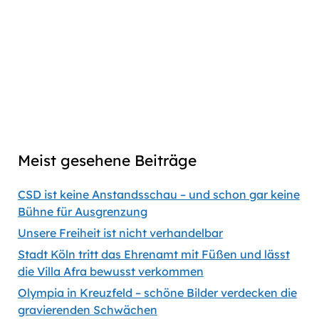
Linkedin
episode
episode
Copy
Copied
episode
Download
link
Captions
00:00
56:35
Previous
Show
Next
Episode
Episodes
Episod
Show
List
Podcast
Meist gesehene Beiträge
Information
CSD ist keine Anstandsschau – und schon gar keine
Bühne für Ausgrenzung
Unsere Freiheit ist nicht verhandelbar
Stadt Köln tritt das Ehrenamt mit Füßen und lässt
die Villa Afra bewusst verkommen
Olympia in Kreuzfeld – schöne Bilder verdecken die
gravierenden Schwächen