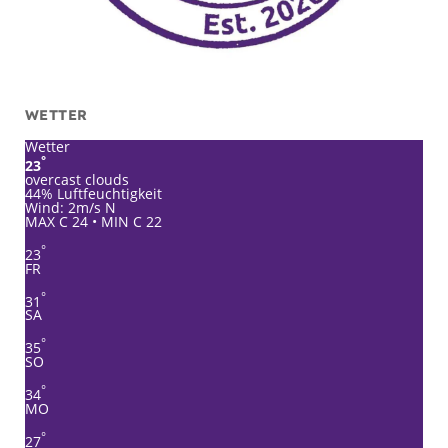
WETTER
Wetter
°
23
overcast clouds
44% Luftfeuchtigkeit
Wind: 2m/s N
MAX C 24 • MIN C 22
°
23
FR
°
31
SA
°
35
SO
°
34
MO
°
27