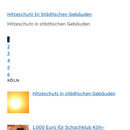
hen
Hitzeschutz In Städtischen Gebäuden
Handlu
Massiv
Hitzeschutz in städtischen Gebäuden
en
Handlu
Massiv
1
2
3
4
5
6
KÖLN
Hitzeschutz in städtischen Gebäuden
1.000 Euro für Schachklub Köln-