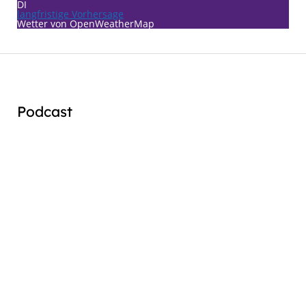
DI
langfristige Vorhersage
Wetter von OpenWeatherMap
Podcast
Audio
Player